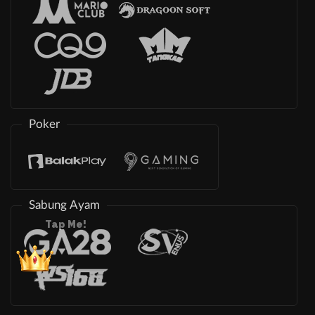
Poker
Sabung Ayam
Tap Me!