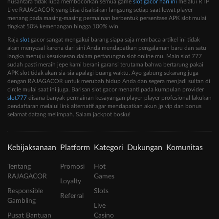
nusantara tidak lupa membocorkan semua game
slot gacor hari ini
melalui RTP
Live RAJAGACOR yang bisa disaksikan langsung setiap saat lewat player
menang pada masing-masing permainan berbentuk persentase APK slot mulai
tingkat 50% kemenangan hingga 100% win.
Raja
slot
gacor sangat mengakui barang siapa saja membaca artikel ini tidak
akan menyesal karena dari sini Anda mendapatkan pengalaman baru dan satu
langka menuju kesuksesan dalam pertarungan slot online mu. Main slot 777
sudah pasti meraih jepe kami berani garansi terutama bahwa bertarung pakai
APK slot tidak akan sia-sia apalagi buang waktu. Ayo gabung sekarang juga
dengan RAJAGACOR untuk merubah hidup Anda dan segera menjadi sultan di
circle mulai saat ini juga. Barisan slot gacor menanti pada kumpulan provider
slot777
disana banyak permainan kesayangan player-player profesional lakukan
pendaftaran melalui link alternatif agar mendapatkan akun jp vip dan bonus
selamat datang melimpah. Salam jackpot bosku!
Kebijaksanaan
Platform
Kategori
Dukungan
Komunitas
Tentang
Promosi
Hot
RAJAGACOR
Games
Loyalty
Responsible
Slots
Referral
Gambling
Live
Pusat Bantuan
Casino