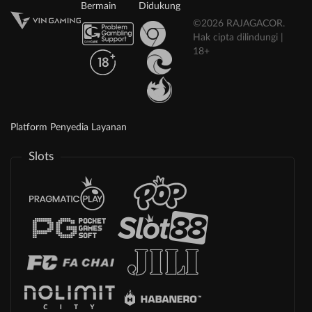
Bermain
Didukung
©2026 RAJAGACOR.
Hak cipta dilindungi |
18+
Platform Penyedia Layanan
Slots