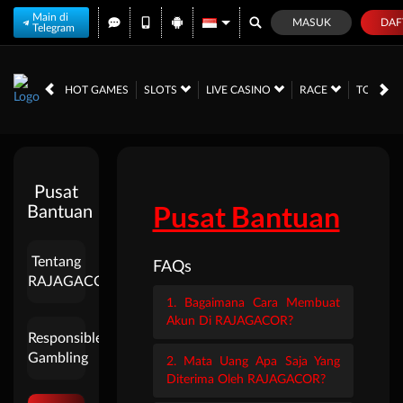
Main di
MASUK
DAF
Telegram
HOT GAMES
SLOTS
LIVE CASINO
RACE
TOGEL
Pusat
Pusat Bantuan
Bantuan
Tentang
FAQs
RAJAGACOR
1. Bagaimana Cara Membuat
Akun Di RAJAGACOR?
Responsible
Gambling
2. Mata Uang Apa Saja Yang
Diterima Oleh RAJAGACOR?