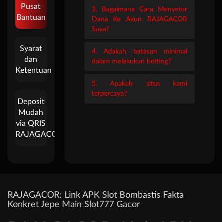
Pusat
3. Bagaimana Cara Menyetor
Bantuan
Dana Ke Akun RAJAGACOR
Saya?
Syarat
4. Adakah batasan minimal
dan
dalam melakukan betting?
Ketentuan
5. Apakah situs kami
terpercaya?
Deposit
Mudah
via QRIS
RAJAGACOR
RAJAGACOR: Link APK Slot Bombastis Fakta
Konkret Jepe Main Slot777 Gacor