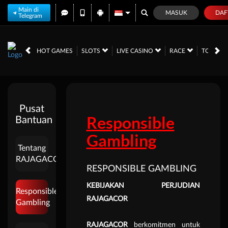
Main di
MASUK
DAF
Telegram
HOT GAMES
SLOTS
LIVE CASINO
RACE
TOGEL
Pusat
Responsible
Bantuan
Gambling
Tentang
RAJAGACOR
RESPONSIBLE GAMBLING
KEBIJAKAN PERJUDIAN
Responsible
RAJAGACOR
Gambling
RAJAGACOR
berkomitmen untuk