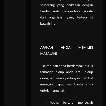
seseorang yang berkaitan dengan
taruhan anda, silahkan hubungi satu
dari organisasi yang tertera di
bawah ini.
APAKAH ANDA MEMILIKI
MASALAH?
Jika taruhan anda berdampak buruk
terhadap hidup anda atau hidup
orang lain, maka pertanyaan berikut
mungkin dapat membantu anda
untuk mengenali.
Apakah bertaruh mencegah