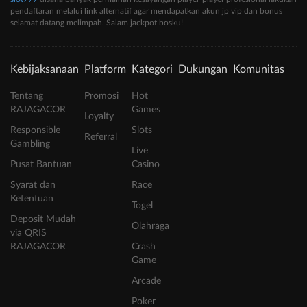
pendaftaran melalui link alternatif agar mendapatkan akun jp vip dan bonus
selamat datang melimpah. Salam jackpot bosku!
Kebijaksanaan
Platform
Kategori
Dukungan
Komunitas
Tentang
Promosi
Hot
RAJAGACOR
Games
Loyalty
Responsible
Slots
Referral
Gambling
Live
Pusat Bantuan
Casino
Syarat dan
Race
Ketentuan
Togel
Deposit Mudah
Olahraga
via QRIS
RAJAGACOR
Crash
Game
Arcade
Poker