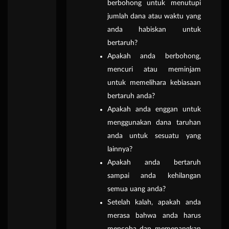
berbohong untuk menutupi
jumlah dana atau waktu yang
anda habiskan untuk
bertaruh?
Apakah anda berbohong,
mencuri atau meminjam
untuk memelihara kebiasaan
bertaruh anda?
Apakah anda enggan untuk
menggunakan dana taruhan
anda untuk sesuatu yang
lainnya?
Apakah anda bertaruh
sampai anda kehilangan
semua uang anda?
Setelah kalah, apakah anda
merasa bahwa anda harus