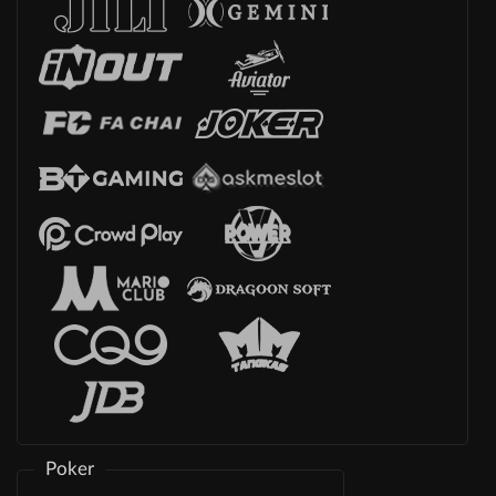
Poker