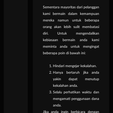
Sementara mayoritas dari pelanggan
kami bermain dalam kemampuan
mereka namun untuk beberapa
orang akan lebih sulit membatasi
diri. Untuk mengendalikan
kebiasaan bermain anda kami
meminta anda untuk mengingat
beberapa poin di bawah ini:
Hindari mengejar kekalahan.
Hanya bertaruh jika anda
yakin dapat menutup
kekalahan anda.
Selalu perhatikan waktu dan
mengamati penggunaan dana
anda.
Jika anda ingin berbicara dengan