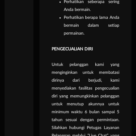
Perhatikan seberapa sering
Anda bermain.
Perhatikan berapa lama Anda
bermain dalam setiap
permainan.
PENGECUALIAN DIRI
Untuk pelanggan kami yang
menginginkan untuk membatasi
dirinya dari berjudi, kami
menyediakan fasilitas pengecualian
diri yang memungkinkan pelanggan
untuk menutup akunnya untuk
minimum waktu 6 bulan sampai 5
tahun sesuai dengan permintaan.
Silahkan hubungi Petugas Layanan
Pelanggan melalui “Live Chat” yang