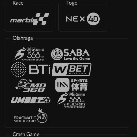
Race
Togel
Olahraga
Crash Game