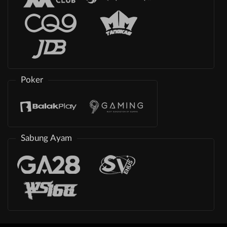
Poker
Sabung Ayam