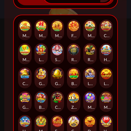
MAHJONG FORTUNE
MAHJONG WINS
Mahjong Fortune 3
Fortune Mahjong
Mahjong Fortune 2: Dragon Riches
Caishen Mahjong: Triple Luck
MAHJONG BONUS
Lotus Lanterns: Dragon's Fortune
Starlight Princess 2000
RAGE T-REX
RAGE T-REX 2
Huffin’ And Puffin’ Rising
Choo Choo Riches
Galloping Horse Fortune
GOLDEN DRAGON EGG
BOWLS OF FORTUNE
LIBERTY HEROINER
LUCKY BUDDHA
Gems Bonanza
Big Bad Wolf
Chili Chili Hot
ZEUS POWER
Mythic Gems: Five Realms
Mummy’s Treasure Quest 2