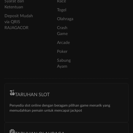
Syarat dan
Race
Ketentuan
Togel
Deposit Mudah
Olahraga
via QRIS
RAJAGACOR
Crash
Game
Arcade
Poker
Sabung
Ayam
TARUHAN SLOT
Penyedia slot online dengan beragam pilihan game menarik yang
memudahkan pemain untuk mencapai jackpot