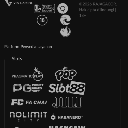
©2026 RAJAGACOR.
Hak cipta dilindungi |
18+
Platform Penyedia Layanan
Slots