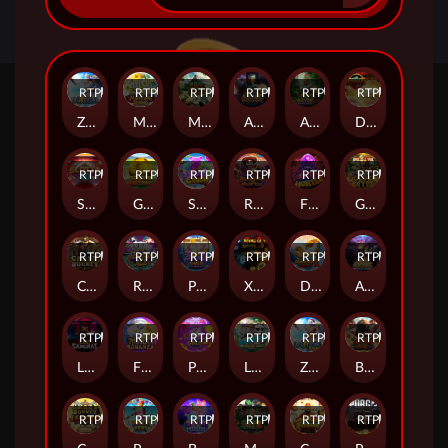
RTP
96%
RTP
96%
RTP
95%
RTP
96%
RTP
98%
RTP
96%
Zeustrike
Mahjong Roar
Maya: Elemental Totem
Aztec: Gold Temple
Aztec: Bonus Hunt 2
Dragon Chi’s Quest
RTP
98%
RTP
97%
RTP
95%
RTP
98%
RTP
95%
RTP
96%
Slotto 4D
Golden Football
Sugar Crush
Rhapsody of Muertos
Firefly Hunter
Golden Egypt
RTP
97%
RTP
95%
RTP
97%
RTP
96%
RTP
97%
RTP
98%
Crazy Bounty
Royal Ace
Piggy Bank Gold
Xiang Qi Ways 2
Dragon Chi's Quest 2
Aztec: Bonus Hunt
RTP
98%
RTP
97%
RTP
84%
RTP
90%
RTP
79%
RTP
89%
Last Samurai
Fish Prawn Crab Bonanza
Piggy Bank Gold 2
LABUBU: Fall In Wild
Zeustrike Xmas
Buffalo Rush
RTP
88%
RTP
84%
RTP
90%
RTP
80%
RTP
93%
RTP
91%