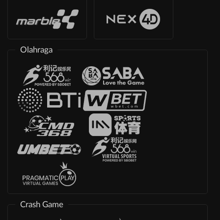
Olahraga
Crash Game