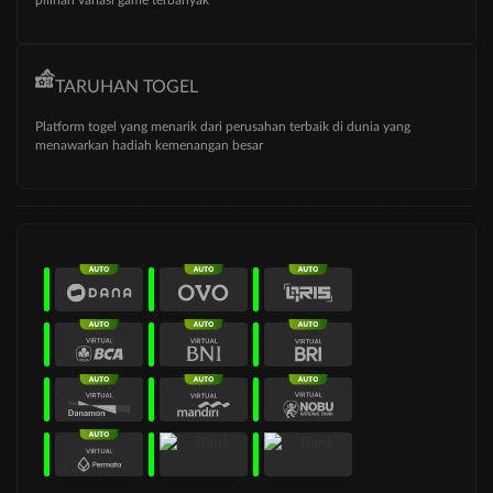
TARUHAN TOGEL
Platform togel yang menarik dari perusahan terbaik di dunia yang
menawarkan hadiah kemenangan besar