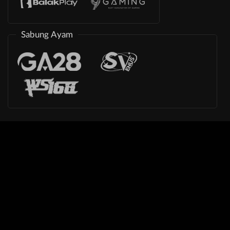
Sabung Ayam