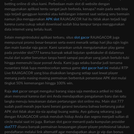
betting online di situs kami. Perbedaan main slot di website dengan
menggunakan aplikasi tentu sangat jauh berbeda, kenapa? main pada web bisa
saja terjadi gangguan koneksi atau kehilangan internet saat sedang seru bermain
namun jika menggunakan
APK slot
RAJAGACOR hal itu tidak akan terjadi lagi
karena cuma cukup sekali download sudah bisa tempur tanpa menggunakan
data internet yang terlalu kuat.
Selain mengintroduksi aplikasi terbaru, situs
slot gacor
RAJAGACOR juga
mempunyai promo besar-besaran serta event menarik setiap hari jika rajin login
dan main bandar raja gacor. Kami sarankan untuk mengutamakan play game
pada provider slot777 karena banyak sekali kejutan spektakuler di dalamnya
mulai dari scatter beruntun tanpa henti sampai pecahan yang jatuh bertubi-tubi
hingga memenuhi layar ponsel Anda. Kami juga selaku bandar judi ternama
nusantara tidak lupa membocorkan semua game
slot gacor hari ini
melalui RTP
Live RAJAGACOR yang bisa disaksikan langsung setiap saat lewat player
menang pada masing-masing permainan berbentuk persentase APK slot mulai
tingkat 50% kemenangan hingga 100% win.
Raja
slot
gacor sangat mengakui barang siapa saja membaca artikel ini tidak
akan menyesal karena dari sini Anda mendapatkan pengalaman baru dan satu
langka menuju kesuksesan dalam pertarungan slot online mu. Main slot 777
sudah pasti meraih jepe kami berani garansi terutama bahwa bertarung pakai
APK slot tidak akan sia-sia apalagi buang waktu. Ayo gabung sekarang juga
dengan RAJAGACOR untuk merubah hidup Anda dan segera menjadi sultan di
circle mulai saat ini juga. Barisan slot gacor menanti pada kumpulan provider
slot777
disana banyak permainan kesayangan player-player profesional lakukan
pendaftaran melalui link alternatif agar mendapatkan akun jp vip dan bonus